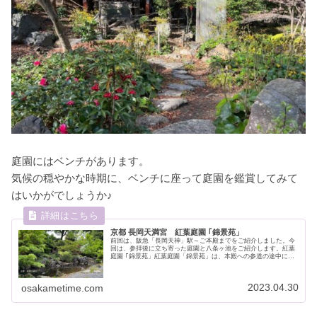
庭園にはベンチがあります。
気候の穏やかな時期に、ベンチに座って庭園を鑑賞してみて
はいかがでしょうか♪
京都 長岡天満宮 紅葉庭園 ｢錦景苑」
前回は、阪急「長岡天神」駅～ご本殿までをご紹介しました。今
回は、参拝後に立ち寄った庭園と八条ヶ池をご紹介します。紅葉
庭園 ｢錦景苑」紅葉庭園「錦景苑」は、本殿への参道の途中にあ
る回遊式の庭園で、平成19年に完成しました。秋は紅葉、今の時
期は...
2023.04.30
osakametime.com