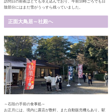
訪問日の前夜はとても冷え込んでおり、午前10時ごろでも日
陰部分にはまだ雪がうっすら残っていました。
正面大鳥居～社殿へ
～石段の手前の食事処～
お正月には、境内に露店が数軒、また自動販売機もあり、駅