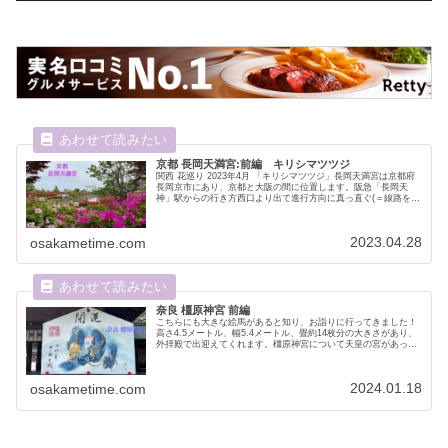
京都 長岡天満宮:前編 キリシマツツジ
関西 花巡り 2023年4月 「キリシマツツジ」長岡天満宮は京都府
長岡京市にあり、京都と大阪の間に位置します。阪急「長岡天
神」駅からの行き方西口より出て進行方向に真っ直ぐ(＝線路を背
にすると右手へ)数分進み、突き当たりを左に曲がります(突き...
2023.04.28
osakametime.com
奈良 橿原神宮 前編
こちらにも大きな絵馬があると知り、お詣りに行ってきました！
高さ4.5メートル、幅5.4メートル、畳約14枚分の大きさがあり、
外拝殿で出迎えてくれます。橿原神宮について天皇の宮があった
とされる奈良県橿原市の畝傍山うねびやま東南に位置し、初代
天...
2024.01.18
osakametime.com