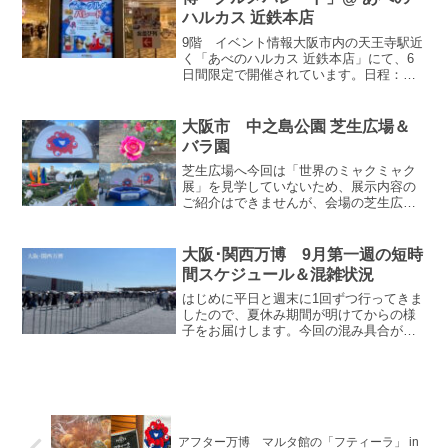
ハルカス 近鉄本店
9階 イベント情報大阪市内の天王寺駅近
く「あべのハルカス 近鉄本店」にて、6
日間限定で開催されています。日程：４
月８日（水）～ ４月13日（月）会場：ウ
イング館 ９階催会場百貨店の営業時間：
10時～20時イートインの営業時間：10時
大阪市 中之島公園 芝生広場＆
半～19...
バラ園
芝生広場へ今回は「世界のミャクミャク
展」を見学していないため、展示内容の
ご紹介はできませんが、会場の芝生広場
やバラ園の様子をお届けしたいと思いま
す。大阪市役所から中之島の芝生広場へ
歩いて向かいました。クリスマスまで
大阪･関西万博 9月第一週の短時
「OSAKA 光のルネサン...
間スケジュール＆混雑状況
はじめに平日と週末に1回ずつ行ってきま
したので、夏休み期間が明けてからの様
子をお届けします。今回の混み具合が、
皆さんが見学される際の参考になれば嬉
しいです。先にお話ししますが、週末の
ほうは東ゲートの混雑ぶりを見て、ゲー
トに並ばずにトンボ帰り...
アフター万博 マルタ館の「フティーラ」 in