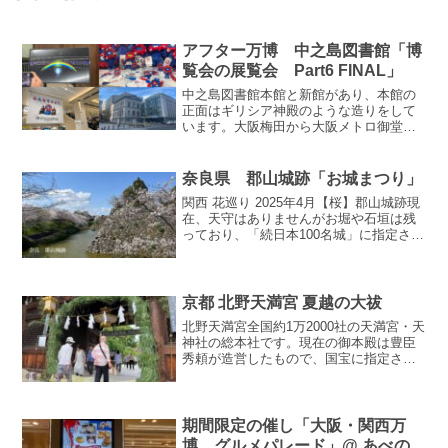
アフター万博 中之島図書館「博
覧会の展覧会 Part6 FINAL」
中之島図書館本館と新館があり、本館の
正面はギリシア神殿のような造りをして
います。大阪梅田から大阪メトロ御堂筋
線で１駅の「淀屋橋駅」に近く、最寄駅
としては他に、京阪電車の「淀屋橋
駅」・「大江橋駅」など複数の駅があり
奈良県 郡山城跡「お城まつり」
ます。新館の展示室へ今回は京...
関西 花巡り 2025年4月【桜】郡山城跡現
在、天守はありませんがお堀や石垣は残
っており、「続日本100名城」に指定され
ています。周辺は公園として整備されて
いて、自由に散策できるようになってい
ます。お城まつりお城跡には約800本のソ
メイヨシ...
京都 北野天満宮 夏越の大祓
北野天満宮全国約1万2000社の天満宮・天
神社の総本社です。現在の御本殿は豊臣
秀頼が造営したもので、国宝に指定され
ています。菅原道真をご祭神とし学問の
神様として信仰されており、修学旅行生
とおぼしき多くの学生さんがお参りされ
ていました。夏越の...
期間限定の催し「大阪・関西万
博 グルメパレード」@ あべの