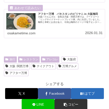
アフター万博 パキスタンのビリヤニ in 大阪梅田
大阪ハラルムガル 堂島店大阪・関西万博では、フードコート
「リングサイドマーケットプレイス東」内に出店していました。
梅田と本町にお店があり、今回は梅田のドージマ地下センターに
ある堂島店へ行ってきましたので、ご紹介します。＊2026年1月
に、新...
2026.01.31
osakametime.com
旅行
レストラン
アレコレ
大阪府
大阪･関西万博
テイクアウト
万博グルメ
アフター万博
シェアする
X
Facebook
はてブ
LINE
コピー