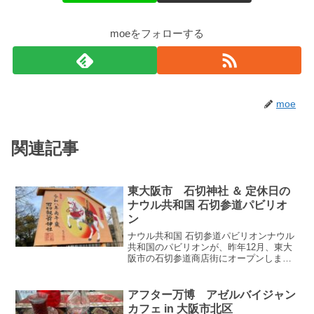
moeをフォローする
moe
関連記事
東大阪市 石切神社 ＆ 定休日の
ナウル共和国 石切参道パビリオ
ン
ナウル共和国 石切参道パビリオンナウル
共和国のパビリオンが、昨年12月、東大
阪市の石切参道商店街にオープンしまし
た。南太平洋に浮かぶ島国、ナウル共和
国が、コモンズ B館でどんな展示をして
いたのか、覚えていますか？開幕直後の
アフター万博 アゼルバイジャン
話ですが、展示物の...
カフェ in 大阪市北区