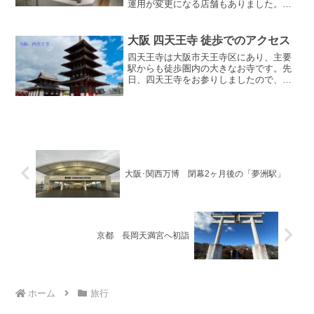
運用が変更になる店舗もありました。皆
さんが実際に行かれる際には、今回ご案
内する情報が変更になる可能性がありま
すので、ご確認をお願いします。↓ 12月
大阪 四天王寺 徒歩でのアクセス
中旬の情報（新...
四天王寺は大阪市天王寺区にあり、主要
駅からも徒歩圏内の大きなお寺です。先
日、四天王寺をお参りしましたので、私
自身が通ったJR線の天王寺駅からの行き
方をご紹介します。お寺へは徒歩13分で
行くことができました。お寺と天王寺駅
の位置関係ですがお寺...
大阪･関西万博 閉幕2ヶ月後の「夢洲駅」
京都 長岡天満宮へ初詣
ホーム
旅行