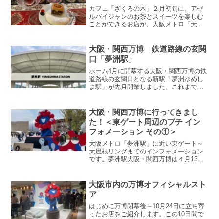
カフェ「ざくろの木」２月初旬に、アゼ
ルバイジャンのお茶とスイーツを楽しむ
ことができるお店が、大阪メトロ「天神
橋筋六丁目駅」近くにオープンしまし
た。＜カフェについて＞営業時間：10:00
～19:00定 休 日：不定休予 約：不可
大阪・関西万博 鉄道路線の玄関
支払方法：現...
口「夢洲駅」
ホーム4月に開幕する大阪・関西万博の鉄
道路線の玄関口となる新駅「夢洲ゆめし
ま駅」が先月開業しました。これまでの
大阪メトロ中央線の終点「コスモスクエ
ア駅」から約3.2km 延伸して新しく完成
したのが夢洲駅です。駅名の表記は日本
大阪・関西万博に行ってきまし
語以外に、英語・...
た！＜東ゲート周辺のプチ イン
フォメーション その①＞
大阪メトロ「夢洲駅」に近い東ゲート～
大屋根リングまでのインフォメーション
です。夢洲駅大阪・関西万博は４月13日
～半年間、午前9時～午後10時まで開催さ
れます。入場に関しては事前予約が必要
で、今回12時の予約をし、大阪メトロで
大阪市内の万博オフィシャルスト
向かいました。午...
ア
はじめに万博閉幕後～10月24日に立ち寄
ったお店をご紹介します。この10日間で