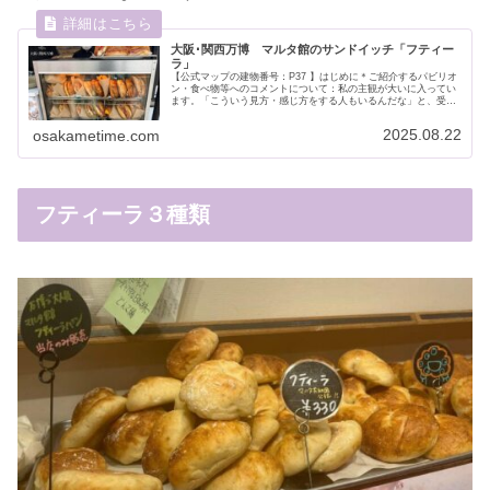
大阪･関西万博 マルタ館のサンドイッチ「フティー
ラ」
【公式マップの建物番号：P37 】はじめに＊ご紹介するパビリオ
ン・食べ物等へのコメントについて：私の主観が大いに入ってい
ます。「こういう見方・感じ方をする人もいるんだな」と、受け
止めていただけると嬉しいです。また写真撮影・ブログへの掲載
許可...
2025.08.22
osakametime.com
フティーラ３種類