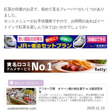
紅茶が自慢のお店で、初めて見るフレーバーがいくつかあり
ました。
セットメニューがお手頃価格ですので、お時間があればイー
トインで紅茶を楽しんでみてはいかがでしょうか♪
アフター万博 オマーン館の焼き菓子 in 大阪府茨木
市
パン工房「シャルドン」大阪府茨木市にあり、JRの最寄駅から徒
歩30分ほどの距離にあるパン工房です。入口周辺では、四季折々
の花などが出迎えてくれます。３種類の焼き菓子店内に入るとす
ぐ、３種類の焼き菓子が用意されていました。各390円（税別）
で...
2025.11.13
osakametime.com