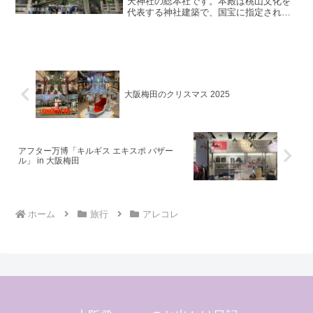
天神社の総本社です。本殿は桃山文化を
代表する神社建築で、国宝に指定されて
います。境内では寝そべった牛「撫で牛
さん」を多く見かけます。体の悪い部分
を撫でると、病気やケガが治ると言われ
ています。また、ご...
大阪梅田のクリスマス 2025
アフター万博「キルギス エキスポ バザー
ル」 in 大阪梅田
ホーム
旅行
アレコレ