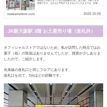
現時点で予約できているのは閉幕日のみ。あと2回、予約できる
状態ですが、なかなか予約ができません💦このままでは、会場で
ミャクミャクのイラスト入りのお土産を購入できるチャンスが閉
幕日のみ...
2025.10.09
osakametime.com
JR新大阪駅 3階 お土産売り場（改札外）
オフィシャルストアではないため、私が訪問した時点ではお
菓子（箱）の取扱はありませんでしたが、雑貨が少しありま
したので、ご紹介します。
在来線の改札口と同じフロアにあります。
改札口を出て、5分ほどの距離です。