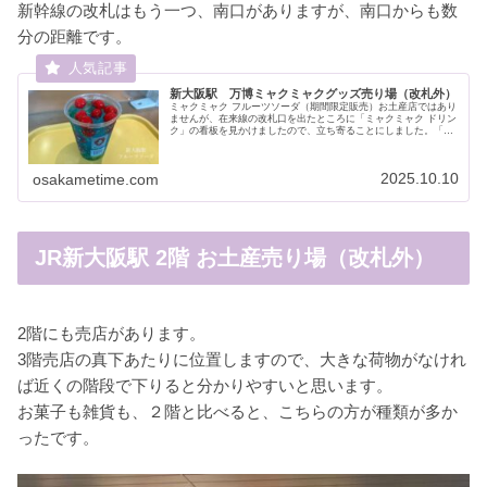
新幹線の改札はもう一つ、南口がありますが、南口からも数
分の距離です。
新大阪駅 万博ミャクミャクグッズ売り場（改札外）
ミャクミャク フルーツソーダ（期間限定販売）お土産店ではあり
ませんが、在来線の改札口を出たところに「ミャクミャク ドリン
ク」の看板を見かけましたので、立ち寄ることにしました。「エ
キマルキッチン」には複数のお店が入っており、その内の一軒
「から...
2025.10.10
osakametime.com
JR新大阪駅 2階 お土産売り場（改札外）
2階にも売店があります。
3階売店の真下あたりに位置しますので、大きな荷物がなけれ
ば近くの階段で下りると分かりやすいと思います。
お菓子も雑貨も、２階と比べると、こちらの方が種類が多か
ったです。