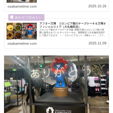
（新...
2025.10.26
osakametime.com
アフター万博 コロンビア館のチーズケーキ＆万博オ
フィシャルストア（大丸梅田店）
コロンビア館のチーズケーキ大阪･関西万博のコロンビア館で実
際に販売されていたチーズケーキが、期間限定で大丸梅田店B1F
にて購入できます。～「コロンビアセット（4個セット）」1,701
円 / 11月11日（火）までの期間限定販売～万博では1個...
2025.11.09
osakametime.com