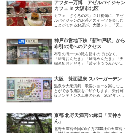
駅」・「大江橋駅」など複数の駅があり
アフター万博 アゼルバイジャン
ます。新館の展示室へ今回は京...
カフェ in 大阪市北区
カフェ「ざくろの木」２月初旬に、アゼ
ルバイジャンのお茶とスイーツを楽しむ
ことができるお店が、大阪メトロ「天神
橋筋六丁目駅」近くにオープンしまし
た。＜カフェについて＞営業時間：10:00
～19:00定 休 日：不定休予 約：不可
神戸市営地下鉄「新神戸駅」から
支払方法：現...
布引の滝へのアクセス
布引の滝一つの滝を指すのではなく、
「雄滝おんたき」「雌滝めんたき」「夫
婦滝めおとだき」「鼓ヶ滝つつみがだ
き」の4つの滝の総称で、日本の滝百選に
選ばれています。神戸市営地下鉄「新神
戸駅」からの行き方地下鉄の改札口は2ヶ
大阪 箕面温泉 スパーガーデン
所あり、布引の滝へは北改...
温泉や大衆演劇、歌謡ショーを楽しむこ
とができる施設をご紹介します。受付施
設メンテナンス工事のため、2024年いっ
ぱいで終了しました。・歌謡ショー・よ
しもと お笑いステージ・箕面温泉ジャズ
ナイト「訪問時点ではこういう楽しみ方
もあったんだな～」...
京都 北野天満宮の縁日「天神さ
ん」
北野天満宮全国の約1万2000社の天満宮・