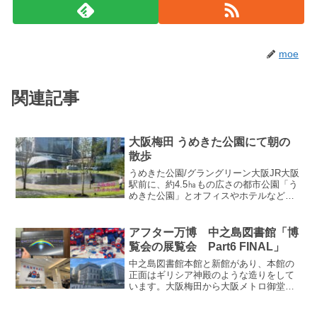
moe
関連記事
大阪梅田 うめきた公園にて朝の
散歩
うめきた公園/グラングリーン大阪JR大阪
駅前に、約4.5㏊もの広さの都市公園「う
めきた公園」とオフィスやホテルなどの
商業施設の一部が、2027年予定の全面開
業に先がけて開業しました。9月6日金曜
日～8日日曜日までの3日間、オープニン
アフター万博 中之島図書館「博
グセレモ...
覧会の展覧会 Part6 FINAL」
中之島図書館本館と新館があり、本館の
正面はギリシア神殿のような造りをして
います。大阪梅田から大阪メトロ御堂筋
線で１駅の「淀屋橋駅」に近く、最寄駅
としては他に、京阪電車の「淀屋橋