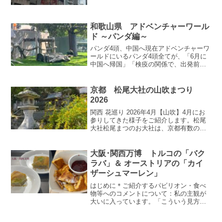
れぞれの鉾町内の中でのみ建ち上がった
ばかりの鉾を本番さながらに曳きます。
曳き初めの日程前祭さきまつり：7月12日
と13日後 祭：7月2...
和歌山県 アドベンチャーワール
ド ～パンダ編～
パンダ4頭、中国へ現在アドベンチャーワ
ールドにいるパンダ4頭全てが、「6月に
中国へ帰国」「検疫の関係で、出発前の
約一ヶ月間はガラス越しでの公開予定」
という情報を聞きました。できればガラ
ス越しでなくパンダ達を見たいと思い、
京都 松尾大社の山吹まつり
今夏に計画していた白...
2026
関西 花巡り 2026年4月【山吹】4月にお
参りしてきた様子をご紹介します。松尾
大社松尾まつのお大社は、京都有数の観
光地、嵐山の近くにあります。阪急嵐山
線「松尾まつお大社駅」からこちらの赤
鳥居まで、10分もかからず到着します。
大阪･関西万博 トルコの「バク
鳥居の上部に見...
ラバ」＆ オーストリアの「カイ
ザーシュマーレン」
はじめに＊ご紹介するパビリオン・食べ
物等へのコメントについて：私の主観が
大いに入っています。「こういう見方・
感じ方をする人もいるんだな」と、受け
止めていただけると嬉しいです。また写