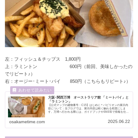
左：フィッシュ＆チップス 1,800円
上：ラミントン 600円（前回、美味しかったの
でリピート♪）
右：オージー･ミート･パイ 850円（こちらもリピート♪）
大阪･関西万博 オーストラリア館 「ミートパイ」と
「ラミントン」
【公式マップの建物番号：C15】はじめに＊パビリオンの展示内
容について：当ブログでは、展示内容は軽く触れる程度にしま
す。万博へ行かれる際には、ガイドブックやSNS等で情報を仕入
れる方も多いと思いますので、私自身が体験した中で気に入った
ポイン...
2025.06.22
osakametime.com