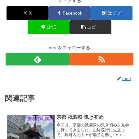
シェアする
X
Facebook
はてブ
LINE
コピー
moeをフォローする
moe
関連記事
京都 祇園祭 曳き初め
今回は、京都の祇園祭の曳き初めを見学
に行ってきました。山鉾巡行に先立っ
て、鉾町内の人々が囃子を奏しつつ、そ