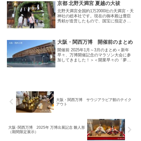
真撮影・ブログへの掲載許可をいただい
京都 北野天満宮 夏越の大祓
た箇所のみとなっています...
北野天満宮全国約1万2000社の天満宮・天
神社の総本社です。現在の御本殿は豊臣
秀頼が造営したもので、国宝に指定され
ています。菅原道真をご祭神とし学問の
神様として信仰されており、修学旅行生
とおぼしき多くの学生さんがお参りされ
ていました。夏越の...
大阪・関西万博 開催前のまとめ
開催前 2025年1月～3月のまとめ＜新年
早々、万博開催記念のマラソン大会に参
加してきました！＞＜開業早々の「夢洲
駅」に行ってきました！＞＜「夢洲駅」
内のトイレについて＞＜駅シャトルバス
乗り場 大阪駅(南）へ地上での行き方に
ついて＞＜駅シャ...
大阪・関西万博 サウジアラビア館のテイク
アウト
大阪･関西万博 2025年 万博出展記念 雛人形
（期間限定展示）