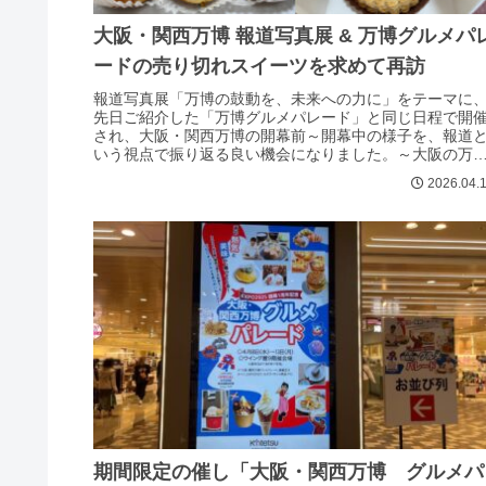
大阪・関西万博 報道写真展 & 万博グルメパ
ードの売り切れスイーツを求めて再訪
報道写真展「万博の鼓動を、未来への力に」をテーマに
先日ご紹介した「万博グルメパレード」と同じ日程で開
され、大阪・関西万博の開幕前～開幕中の様子を、報道
いう視点で振り返る良い機会になりました。～大阪の万
博 パビリオン今昔～万博のシンボル...
2026.04.
期間限定の催し「大阪・関西万博 グルメパ