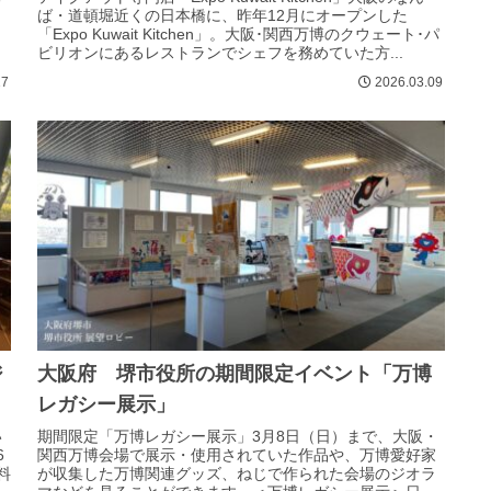
ば・道頓堀近くの日本橋に、昨年12月にオープンした
ェ
「Expo Kuwait Kitchen」。大阪･関西万博のクウェート･パ
ビリオンにあるレストランでシェフを務めていた方...
17
2026.03.09
ジ
大阪府 堺市役所の期間限定イベント「万博
レガシー展示」
い
期間限定「万博レガシー展示」3月8日（日）まで、大阪・
6
関西万博会場で展示・使用されていた作品や、万博愛好家
料
が収集した万博関連グッズ、ねじで作られた会場のジオラ