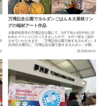
万博記念公園でヨルダンごはん＆大屋根リン
グの端材アート作品
大阪府吹田市の万博記念公園にて、3月下旬と4月中旬に行
定
われたイベントに行ってきましたので、その一部をご紹介
0
させていただきます。「万博記念公園で旅するヨルダン」3
月28日土曜日に「万博記念公園で旅するヨルダン」が開催
されました。昨年の大阪･関...
02
2026.04.22