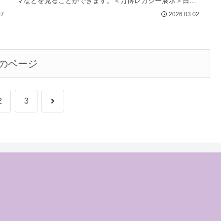
出
マなどを見ることができます。＜万博レガシー展示＞日
程：2026年3月8日（日）まで...
07
2026.03.02
のページ
次
2
3
へ