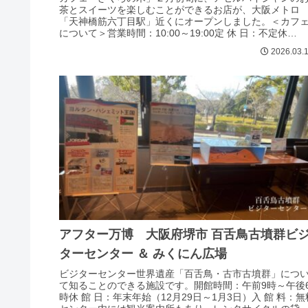
茶とスイーツを楽しむことができるお店が、大阪メトロ
「天神橋筋六丁目駅」近くにオープンしました。＜カフ
について＞営業時間：10:00～19:00定 休 日：不定休
予 約：不可支払方法：現...
2026.03.
アフター万博 大阪府堺市 百舌鳥古墳群ビ
ターセンター ＆ みくにん広場
ビジターセンター世界遺産「百舌鳥・古市古墳群」につ
て知ることのできる施設です。開館時間：午前9時～午後
時休 館 日：年末年始（12月29日～1月3日）入 館 料：無