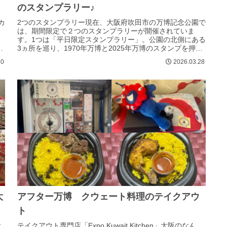
のスタンプラリー♪
カ
2つのスタンプラリー現在、大阪府吹田市の万博記念公園で
は、期間限定で２つのスタンプラリーが開催されていま
す。1つは「平日限定スタンプラリー」。公園の北側にある
営
3ヵ所を巡り、1970年万博と2025年万博のスタンプを押せ
るようになっています。...
10
2026.03.28
大
アフター万博 クウェート料理のテイクアウ
ト
お
テイクアウト専門店「Expo Kuwait Kitchen」大阪のなん